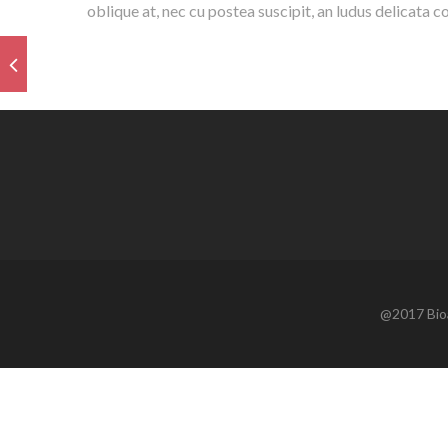
oblique at, nec cu postea suscipit, an ludus delicata
@2017 Bioa