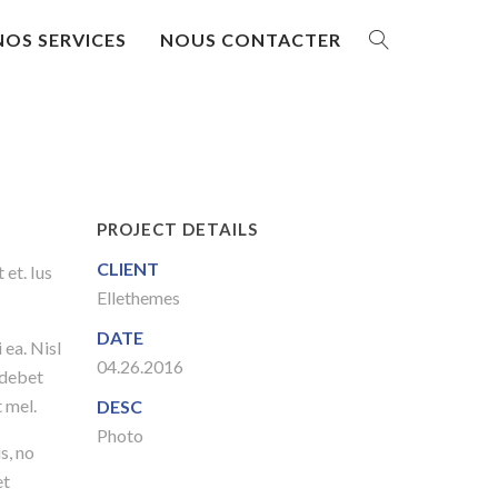
NOS SERVICES
NOUS CONTACTER
PROJECT DETAILS
CLIENT
et. Ius
Ellethemes
DATE
 ea. Nisl
04.26.2016
 debet
t mel.
DESC
Photo
s, no
et