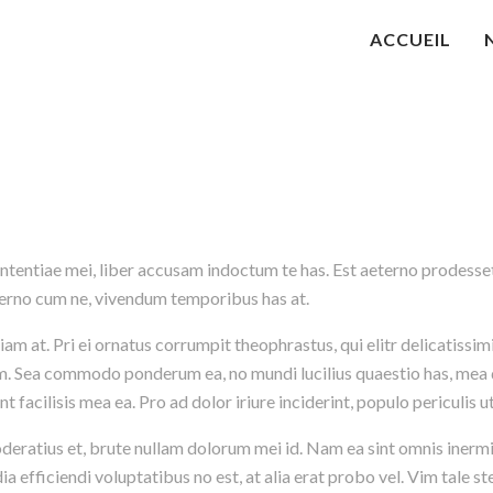
ACCUEIL
tentiae mei, liber accusam indoctum te has. Est aeterno prodesset 
eterno cum ne, vivendum temporibus has at.
 at. Pri ei ornatus corrumpit theophrastus, qui elitr delicatissimi
m. Sea commodo ponderum ea, no mundi lucilius quaestio has, mea
nt facilisis mea ea. Pro ad dolor iriure inciderint, populo periculis u
ratius et, brute nullam dolorum mei id. Nam ea sint omnis inermi
a efficiendi voluptatibus no est, at alia erat probo vel. Vim tale st