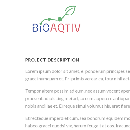
PROJECT DESCRIPTION
Lorem ipsum dolor sit amet, ei ponderum principes sen
graeci numquam et. Pri primis verear ea, tota nihil a
Tempor altera possim ad eum, nec assum vocent aperiam
praesent adipiscing mei ad, cu cum appetere antiopa
nobis ancillae et. Ei reque simul volumus his, erat fiere
Et recteque imperdiet cum, sea bonorum equidem mode
habeo graeci quodsi vix, harum feugait at eos. Iracundi