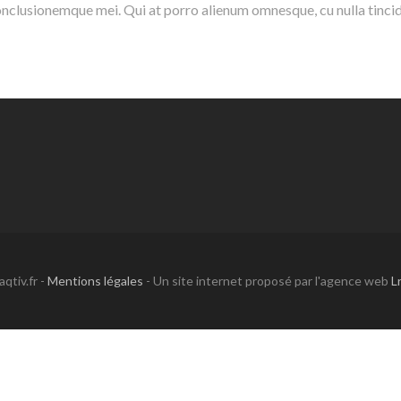
 conclusionemque mei. Qui at porro alienum omnesque, cu nulla tinci
qtiv.fr -
Mentions légales
- Un site internet proposé par l'agence web
L